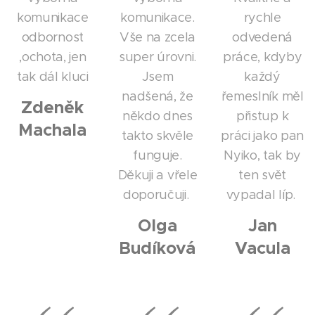
komunikace
komunikace.
rychle
odbornost
Vše na zcela
odvedená
,ochota, jen
super úrovni.
práce, kdyby
tak dál kluci
Jsem
každý
nadšená, že
řemeslník měl
Zdeněk
někdo dnes
přistup k
Machala
takto skvěle
práci jako pan
funguje.
Nyiko, tak by
Děkuji a vřele
ten svět
doporučuji.
vypadal líp.
Olga
Jan
Budíková
Vacula