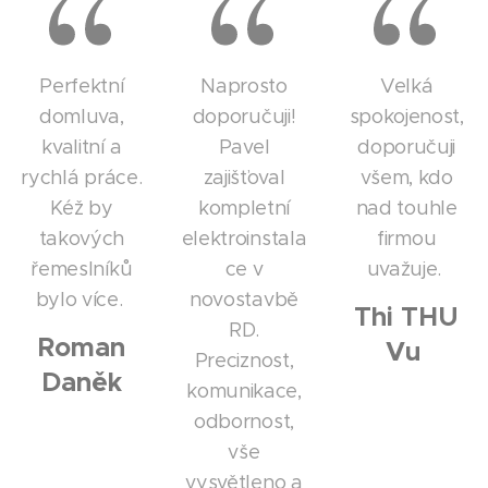
Perfektní
Naprosto
Velká
domluva,
doporučuji!
spokojenost,
kvalitní a
Pavel
doporučuji
rychlá práce.
zajišťoval
všem, kdo
Kéž by
kompletní
nad touhle
takových
elektroinstala
firmou
řemeslníků
ce v
uvažuje.
bylo více.
novostavbě
Thi THU
RD.
Roman
Vu
Preciznost,
Daněk
komunikace,
odbornost,
vše
vysvětleno a