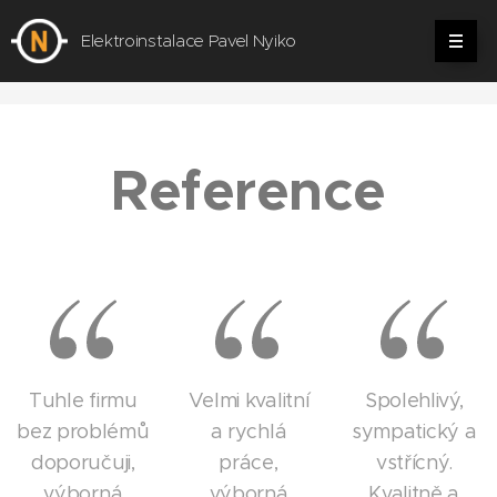
Elektroinstalace Pavel Nyiko
Reference
Tuhle firmu
Velmi kvalitní
Spolehlivý,
bez problémů
a rychlá
sympatický a
doporučuji,
práce,
vstřícný.
výborná
výborná
Kvalitně a