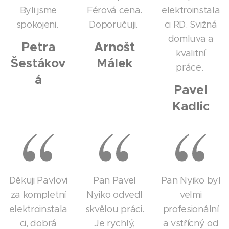
Byli jsme
Férová cena.
elektroinstala
spokojeni.
Doporučuji.
ci RD. Svižná
domluva a
Petra
Arnošt
kvalitní
Šestákov
Málek
práce.
á
Pavel
Kadlic
Děkuji Pavlovi
Pan Pavel
Pan Nyiko byl
za kompletní
Nyiko odvedl
velmi
elektroinstala
skvělou práci.
profesionální
ci, dobrá
Je rychlý,
a vstřícný od