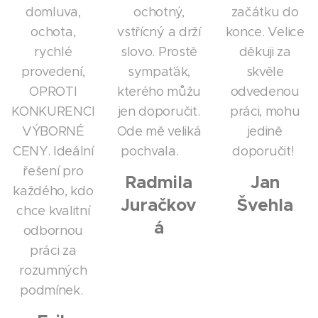
domluva,
ochotný,
začátku do
ochota,
vstřícný a drží
konce. Velice
rychlé
slovo. Prostě
děkuji za
provedení,
sympaťák,
skvěle
OPROTI
kterého můžu
odvedenou
KONKURENCI
jen doporučit.
práci, mohu
VÝBORNÉ
Ode mě veliká
jedině
CENY. Ideální
pochvala.👍
doporučit!
řešení pro
Radmila
Jan
každého, kdo
Juračkov
Švehla
chce kvalitní
á
odbornou
práci za
rozumných
podmínek.