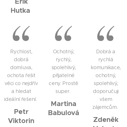
Erik
Huťka
Rychlost,
Ochotný,
Dobrá a
dobrá
rychlý,
rychlá
domluva,
spolehlivý,
komunikace,
ochota řešit
přijatelné
ochotný,
věci co nejdřív
ceny. Prostě
spolehlivý,
a hledat
super.
doporučuji
ideální řešení.
všem
Martina
zájemcům.
Petr
Babulová
Zdeněk
Viktorin